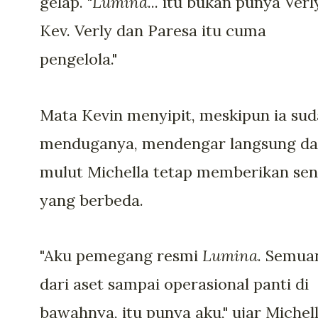
gelap. "
Lumina
... itu bukan punya Verl
Kev. Verly dan Paresa itu cuma
pengelola."
Mata Kevin menyipit, meskipun ia su
menduganya, mendengar langsung da
mulut Michella tetap memberikan sen
yang berbeda.
"Aku pemegang resmi
Lumina
. Semua
dari aset sampai operasional panti di
bawahnya, itu punya aku," ujar Michel