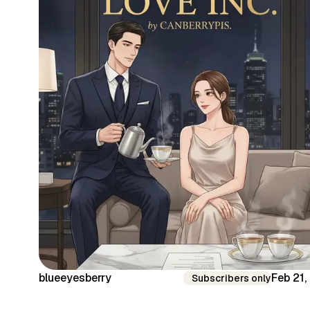
blueeyesberry
Feb 21,
Subscribers only