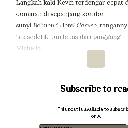
Langkah kaki Kevin terdengar cepat 
dominan di sepanjang koridor
sunyi
Belmond Hotel Caruso
, tanganny
tak sedetik pun lepas dari pinggang
Michella.
Begitu mereka tiba di depan
pintu
suite
bernomor
eksklusif
itu, Kev
Subscribe to rea
hampir tidak memberikan waktu bagi
Michella untuk menarik napas.
This post is available to subscri
Bunyi
klik
dari kunci otomatis seolah
only.
menjadi gong pembuka bagi ketegan